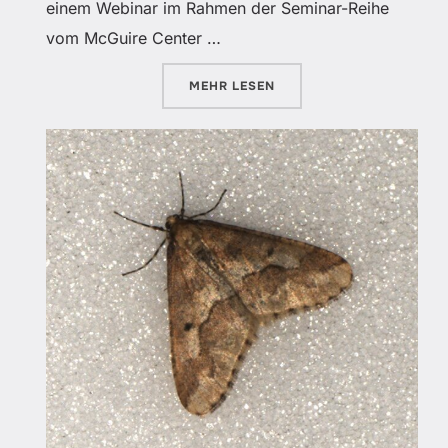
einem Webinar im Rahmen der Seminar-Reihe
vom McGuire Center …
ÜBER „VORTRÄGE IM WINTER 2
MEHR
LESEN