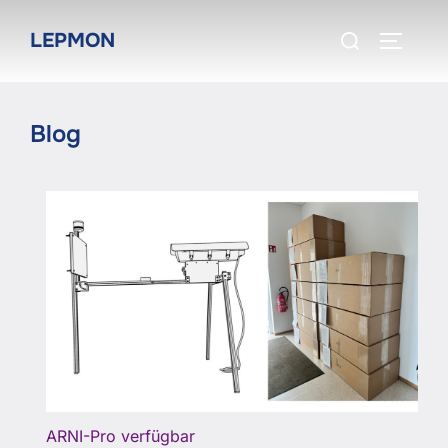
Zum
Suchen
LEPMON
Inhalt
SEITEN
nach:
springen
Blog
ARNI-Pro verfügbar