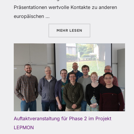
Präsentationen wertvolle Kontakte zu anderen
europäischen …
ÜBER „LEPMON AUF DER INSEC
MEHR
LESEN
Auftaktveranstaltung für Phase 2 im Projekt
LEPMON