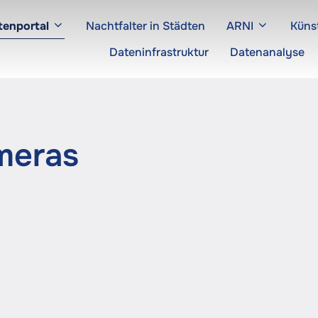
tenportal
Nachtfalter in Städten
ARNI
Künst
Dateninfrastruktur
Datenanalyse
meras