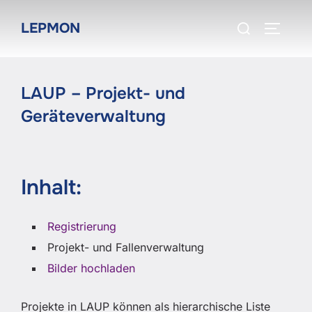
Zum
Suchen
LEPMON
Inhalt
SEITEN
nach:
springen
LAUP – Projekt- und
Geräteverwaltung
Inhalt:
Registrierung
Projekt- und Fallenverwaltung
Bilder hochladen
Projekte in LAUP können als hierarchische Liste