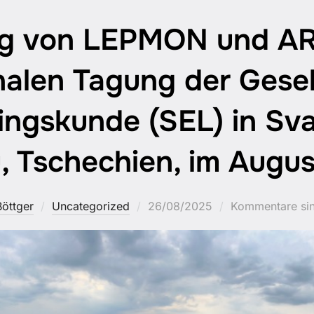
ng von LEPMON und AR
nalen Tagung der Gesel
ingskunde (SEL) in Sv
, Tschechien, im Augu
Veröffentlicht
Böttger
Uncategorized
26/08/2025
Kommentare sin
am