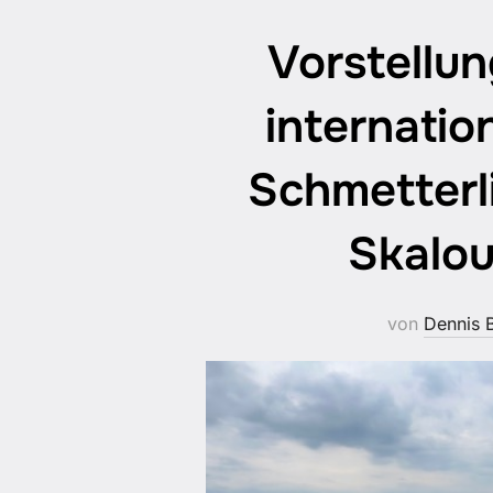
Vorstellu
internatio
Schmetterl
Skalou
von
Dennis 