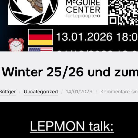
m Winter 25/26 und zu
Veröffentlicht
Böttger
Uncategorized
14/01/2026
Kommentare sind
am