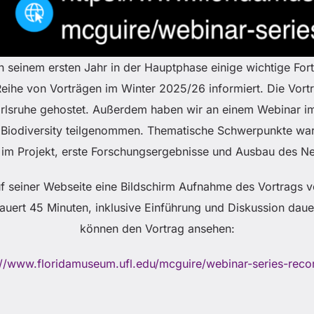
seinem ersten Jahr in der Hauptphase einige wichtige Fort
r Reihe von Vorträgen im Winter 2025/26 informiert. Die Vo
Karlsruhe gehostet. Außerdem haben wir an einem Webinar
 Biodiversity teilgenommen. Thematische Schwerpunkte wa
 im Projekt, erste Forschungsergebnisse und Ausbau des N
uf seiner Webseite eine Bildschirm Aufnahme des Vortrags v
auert 45 Minuten, inklusive Einführung und Diskussion dauer
können den Vortrag ansehen:
://www.floridamuseum.ufl.edu/mcguire/webinar-series-reco