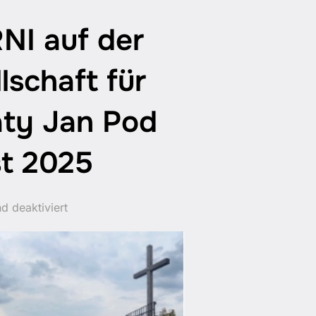
NI auf der
lschaft für
aty Jan Pod
st 2025
d deaktiviert