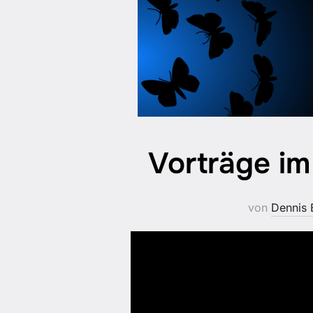
Vorträge i
von
Dennis 