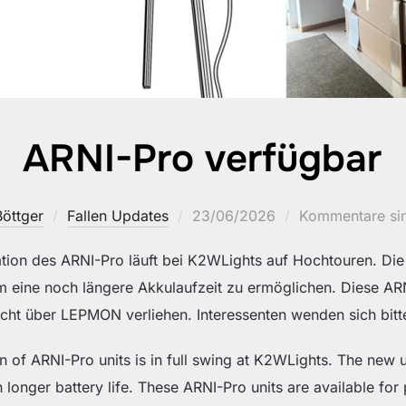
ARNI-Pro verfügbar
Veröffentlicht
öttger
Fallen Updates
23/06/2026
Kommentare sin
am
tion des ARNI-Pro läuft bei K2WLights auf Hochtouren. Die
um eine noch längere Akkulaufzeit zu ermöglichen. Diese A
ht über LEPMON verliehen. Interessenten wenden sich bitt
 of ARNI-Pro units is in full swing at K2WLights. The new un
 longer battery life. These ARNI-Pro units are available for