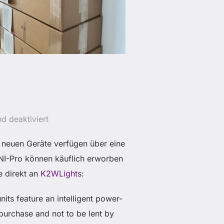
d deaktiviert
 neuen Geräte verfügen über eine
RNI-Pro können käuflich erworben
e direkt an
K2WLights
:
its feature an intelligent power-
 purchase and not to be lent by