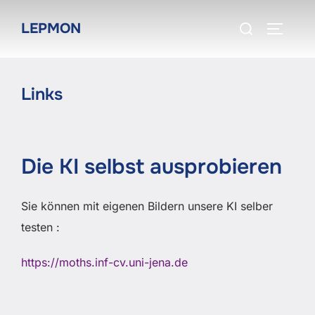
Zum
Suchen
LEPMON
Inhalt
SEITEN
nach:
springen
Links
Die KI selbst ausprobieren
Sie können mit eigenen Bildern unsere KI selber
testen :
https://moths.inf-cv.uni-jena.de